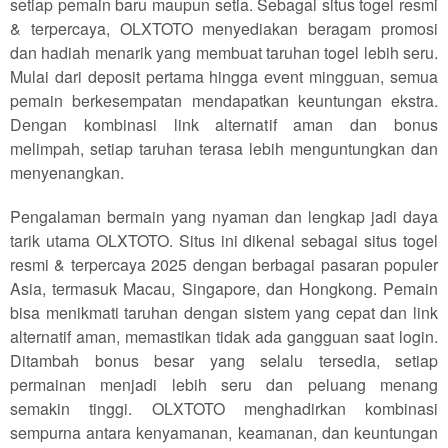
setiap pemain baru maupun setia. Sebagai situs togel resmi
& terpercaya, OLXTOTO menyediakan beragam promosi
dan hadiah menarik yang membuat taruhan togel lebih seru.
Mulai dari deposit pertama hingga event mingguan, semua
pemain berkesempatan mendapatkan keuntungan ekstra.
Dengan kombinasi link alternatif aman dan bonus
melimpah, setiap taruhan terasa lebih menguntungkan dan
menyenangkan.
Pengalaman bermain yang nyaman dan lengkap jadi daya
tarik utama OLXTOTO. Situs ini dikenal sebagai situs togel
resmi & terpercaya 2025 dengan berbagai pasaran populer
Asia, termasuk Macau, Singapore, dan Hongkong. Pemain
bisa menikmati taruhan dengan sistem yang cepat dan link
alternatif aman, memastikan tidak ada gangguan saat login.
Ditambah bonus besar yang selalu tersedia, setiap
permainan menjadi lebih seru dan peluang menang
semakin tinggi. OLXTOTO menghadirkan kombinasi
sempurna antara kenyamanan, keamanan, dan keuntungan