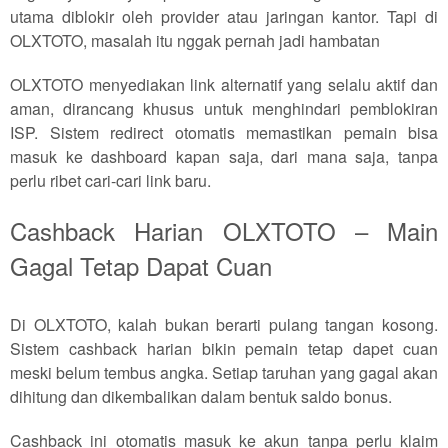
utama diblokir oleh provider atau jaringan kantor. Tapi di
OLXTOTO, masalah itu nggak pernah jadi hambatan
OLXTOTO menyediakan link alternatif yang selalu aktif dan
aman, dirancang khusus untuk menghindari pemblokiran
ISP. Sistem redirect otomatis memastikan pemain bisa
masuk ke dashboard kapan saja, dari mana saja, tanpa
perlu ribet cari-cari link baru.
Cashback Harian OLXTOTO – Main
Gagal Tetap Dapat Cuan
Di OLXTOTO, kalah bukan berarti pulang tangan kosong.
Sistem cashback harian bikin pemain tetap dapet cuan
meski belum tembus angka. Setiap taruhan yang gagal akan
dihitung dan dikembalikan dalam bentuk saldo bonus.
Cashback ini otomatis masuk ke akun tanpa perlu klaim