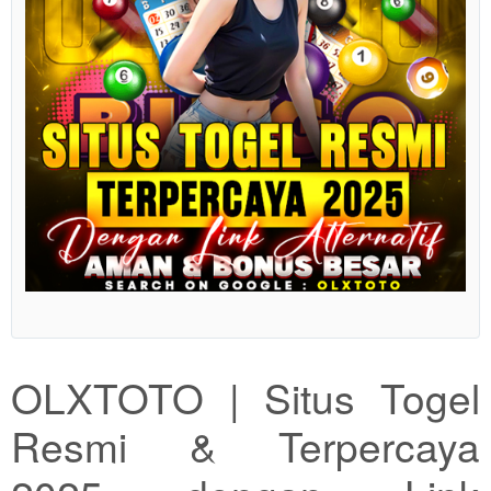
Show More
OLXTOTO | Situs Togel
Resmi & Terpercaya