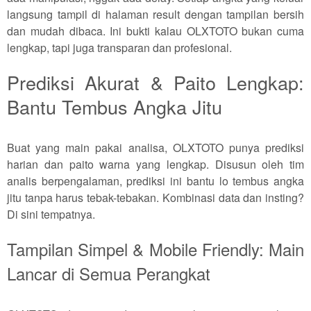
langsung tampil di halaman result dengan tampilan bersih
dan mudah dibaca. Ini bukti kalau OLXTOTO bukan cuma
lengkap, tapi juga transparan dan profesional.
Prediksi Akurat & Paito Lengkap:
Bantu Tembus Angka Jitu
Buat yang main pakai analisa, OLXTOTO punya prediksi
harian dan paito warna yang lengkap. Disusun oleh tim
analis berpengalaman, prediksi ini bantu lo tembus angka
jitu tanpa harus tebak-tebakan. Kombinasi data dan insting?
Di sini tempatnya.
Tampilan Simpel & Mobile Friendly: Main
Lancar di Semua Perangkat