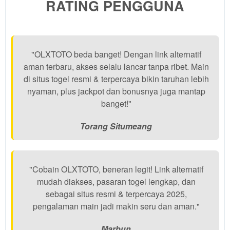
RATING PENGGUNA
you or
one
client, in
a single
end
"OLXTOTO beda banget! Dengan link alternatif
product
aman terbaru, akses selalu lancar tanpa ribet. Main
which
end
di situs togel resmi & terpercaya bikin taruhan lebih
users
nyaman, plus jackpot dan bonusnya juga mantap
are not
banget!"
charged
for. The
Torang Situmeang
total
price
includes
the item
"Cobain OLXTOTO, beneran legit! Link alternatif
price
mudah diakses, pasaran togel lengkap, dan
and a
sebagai situs resmi & terpercaya 2025,
buyer
pengalaman main jadi makin seru dan aman."
fee.
Marbun